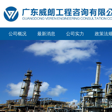
公司概况
最新消息
公司实力
政策法