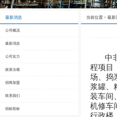
最新消息
当前位置 > 最
公司概况
最新消息
中非高
公司实力
程项目
政策法规
场、捣
招商加盟
浆罐、
装车间
联系我们
机修车
招标投标
行政楼